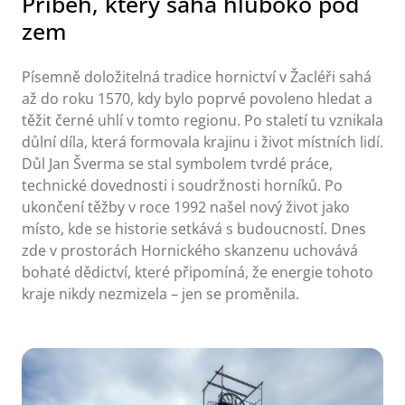
Příběh, který sahá hluboko pod
zem
Písemně doložitelná tradice hornictví v Žacléři sahá
až do roku 1570, kdy bylo poprvé povoleno hledat a
těžit černé uhlí v tomto regionu. Po staletí tu vznikala
důlní díla, která formovala krajinu i život místních lidí.
Důl Jan Šverma se stal symbolem tvrdé práce,
technické dovednosti i soudržnosti horníků. Po
ukončení těžby v roce 1992 našel nový život jako
místo, kde se historie setkává s budoucností. Dnes
zde v prostorách Hornického skanzenu uchovává
bohaté dědictví, které připomíná, že energie tohoto
kraje nikdy nezmizela – jen se proměnila.