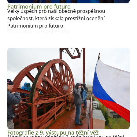
Patrimonium pro futuro
Velký úspěch pro naší obecně prospěšnou
společnost, která získala prestižní ocenění
Patrimonium pro futuro.
11. 12. 2025
17:35
Aktuality
Fotografie z 9. výstupu na těžní věž
Máme za sebou úspěšný 9. ročník výstupu na těžní