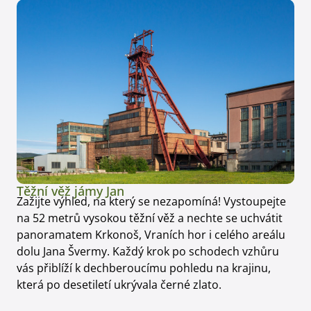
Těžní věž jámy Jan
Zažijte výhled, na který se nezapomíná! Vystoupejte
na 52 metrů vysokou těžní věž a nechte se uchvátit
panoramatem Krkonoš, Vraních hor i celého areálu
dolu Jana Švermy. Každý krok po schodech vzhůru
vás přiblíží k dechberoucímu pohledu na krajinu,
která po desetiletí ukrývala černé zlato.